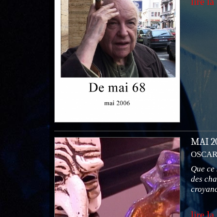
lire la
MAI 
OSCAR 
Que ce 
des cha
croyanc
lire la