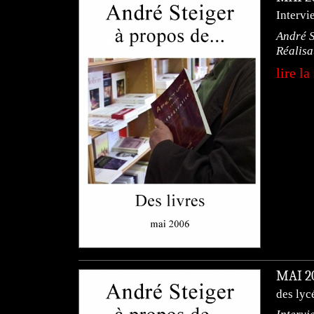
Intervi
André St
Réalisa
lire la
MAI 
des lyc