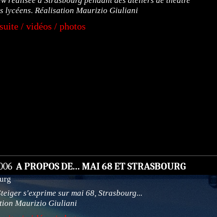
ew réalisée à Strasbourg pendant des ateliers de théâtre
s lycéens. Réalisation Maurizio Giuliani
 suite / vidéos / photos
2006
A PROPOS DE... MAI 68 ET STRASBOURG
urg
teiger s'exprime sur mai 68, Strasbourg...
tion Maurizio Giuliani