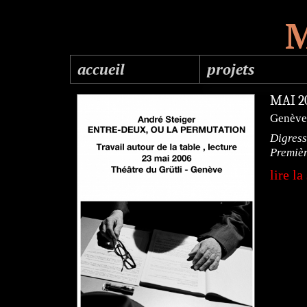
M
accueil
projets
cinéma
MAI 
Genève
photos
Digress
voir tout
Premièr
lire la