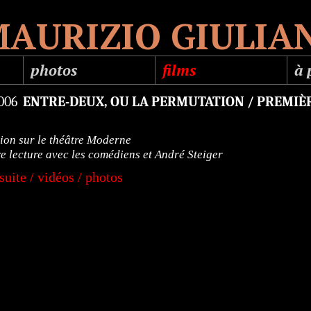
AURIZIO GIULIA
photos
films
à 
les manifs
fictions
bi
2006
ENTRE-DEUX, OU LA PERMUTATION / PREMIÈ
spectacles
documentaires
pr
ion sur le théâtre Moderne
industriel
clips musicaux
ré
e lecture avec les comédiens et André Steiger
 suite / vidéos / photos
évènementiel
publicités
expositions
captations
paysages
André Steiger
villes et régions
Yvette Théraulaz
tournages
film "Prophétie"