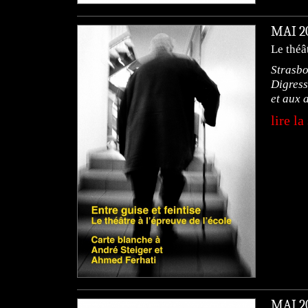
MAI 
Le théâ
Strasbo
Digress
et aux a
lire la
MAI 