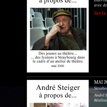
Intervi
avec de
lire la
MAI 
Strasbo
André S
Réalisa