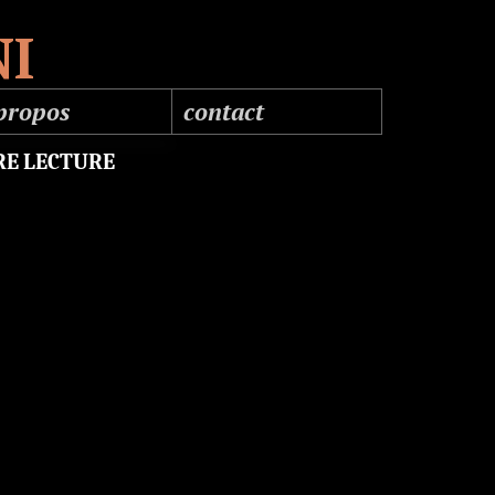
NI
propos
contact
ographie
RE LECTURE
esse
férences