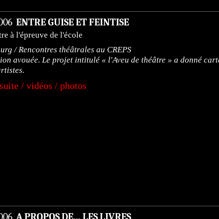
2006
ENTRE GUISE ET FEINTISE
tre à l'épreuve de l'école
urg / Rencontres théâtrales au CREPS
ion avouée. Le projet intitulé « l'Aveu de théâtre » a donné car
rtistes.
 suite / vidéos / photos
2006
A PROPOS DE... LES LIVRES